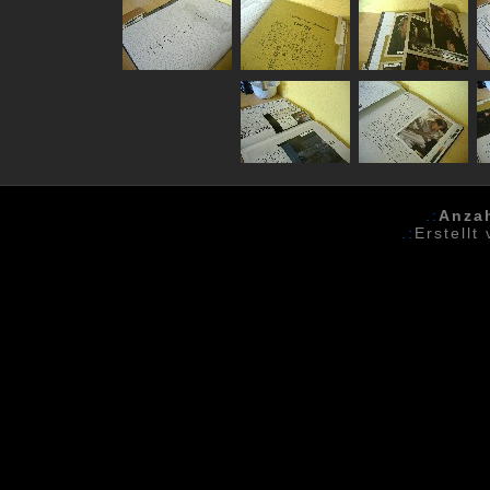
.:
Anza
.:
Erstellt