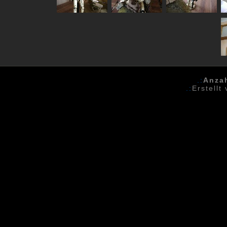
.:
Anza
.:
Erstellt