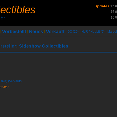
lectibles
Updates:
16.
16.
hr
16.
Vorbestellt
Neues
Verkauft
|
|
|
|
DC (20)
|
HdR / Hobbit (9)
|
Marvel
rsteller: Sideshow Collectibles
sive) (Verkauft)
Punkten