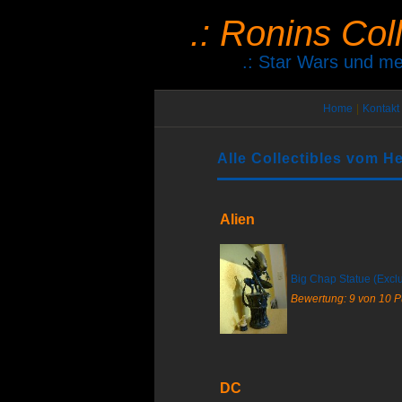
.: Ronins Col
.: Star Wars und me
Home
|
Kontakt
Alle Collectibles vom He
Alien
Big Chap Statue (Exclu
Bewertung: 9 von 10 
DC