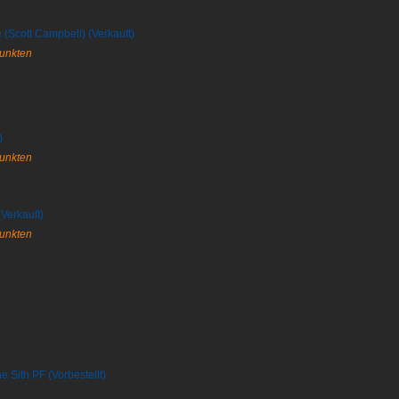
(Scott Campbell) (Verkauft)
Punkten
)
Punkten
Verkauft)
Punkten
he Sith PF (Vorbestellt)