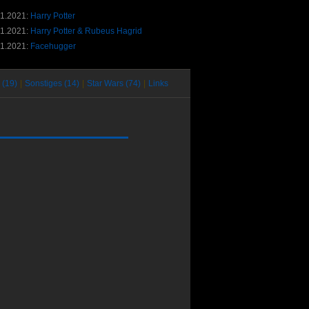
01.2021:
Harry Potter
01.2021:
Harry Potter & Rubeus Hagrid
01.2021:
Facehugger
 (19)
|
Sonstiges (14)
|
Star Wars (74)
|
Links