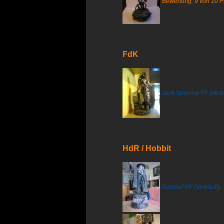
Bewertung: 9 von 10 
FdK
Jack Sparrow PF (Verk
HdR / Hobbit
Gandalf PF (Verkauft)