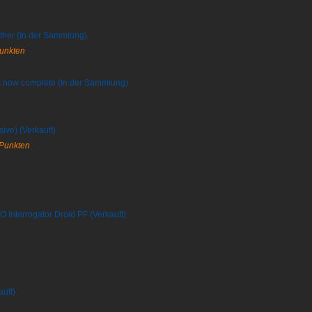
ather (In der Sammlung)
Punkten
is now complete (In der Sammlung)
ive) (Verkauft)
 Punkten
O Interrogator Droid PF (Verkauft)
uft)