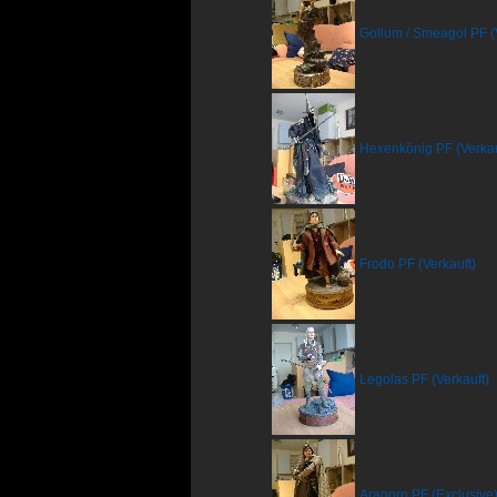
Gollum / Smeagol PF (
Hexenkönig PF (Verkau
Frodo PF (Verkauft)
Legolas PF (Verkauft)
Aragorn PF (Exclusive)