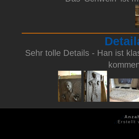
Detai
Sehr tolle Details - Han ist k
kommen 
.:
Anza
.:
Erstellt